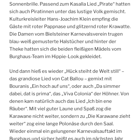
Sonnenbrille. Passend zum Kasalla Lied „Pirate“ hatten
sich auch Piratinnen unter das lustige Volk gemischt.
Kulturkreisleiter Hans-Joachim Klein empfing die
Gäste mit roter Pappnase und glitzernd roter Krawatte.
Die Damen vom Bielsteiner Karnevalsverein trugen
blau-weiß gemusterte Halstücher und hinter der
Theke hatten sich die beiden fleißigen Mädels vom
Burghaus-Team im Hippie-Look gekleidet.
Und dann hieß es wieder „Hück steiht de Welt still“ –
das grandiose Lied von Cat Ballou – gemixt mit
Bouranis „Ein hoch auf uns“, oder auch „Da simmer
dabei, dat is prima“, das „Viva Colonia“ der Höhner. Von
denen kam natürlich auch das Lied „Ich bin ene
Räuber“. Mit viel guter Laune und Spaß zog die
Karawane nicht weiter, sondern zu „Die Karawane zieht
weiter“ zog eine lange Polonäse durch den Saal.
Wieder einmal ein gelungener Karnevalsauftakt im
Burghaus und sicher heißt es auch im nächsten Jahr