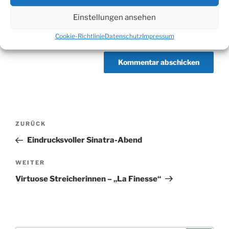
Website
Einstellungen ansehen
Cookie-Richtlinie
Datenschutz
Impressum
Beitragsnavigation
Vorheriger
ZURÜCK
Beitrag
Eindrucksvoller Sinatra-Abend
Nächster
WEITER
Beitrag
Virtuose Streicherinnen – „La Finesse“