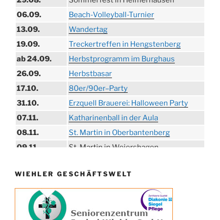
29.08.
Sommerfest in Helmerhausen
06.09.
Beach-Volleyball-Turnier
13.09.
Wandertag
19.09.
Treckertreffen in Hengstenberg
ab 24.09.
Herbstprogramm im Burghaus
26.09.
Herbstbasar
17.10.
80er/90er–Party
31.10.
Erzquell Brauerei: Halloween Party
07.11.
Katharinenball in der Aula
08.11.
St. Martin in Oberbantenberg
09.11.
St. Martin in Weiershagen
10.11.
St. Martin in Bielstein
WIEHLER GESCHÄFTSWELT
11.11.
„DÜX“ im Burghaus
14.11.
Proklamation der Tollitäten
15.11.
Konzert Bielsteiner Männerchor