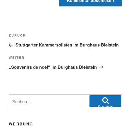
Beitragsnavigation
Vorheriger
ZURÜCK
Beitrag
Stuttgarter Kammersolisten im Burghaus Bielstein
Nächster
WEITER
Beitrag
„Souvenirs de noel“ im Burghaus Bielstein
Suchen
nach:
Suchen
WERBUNG