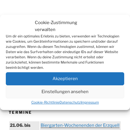
Suchen
Cookie-Zustimmung
Suche
nach:
verwalten
Um dir ein optimales Erlebnis zu bieten, verwenden wir Technologien
wie Cookies, um Geräteinformationen zu speichern und/oder darauf
zuzugreifen. Wenn du diesen Technologien zustimmst, können wir
WERBUNG
Daten wie das Surfverhalten oder eindeutige IDs auf dieser Website
verarbeiten. Wenn du deine Zustimmung nicht erteilst oder
zurückziehst, können bestimmte Merkmale und Funktionen
beeinträchtigt werden.
Akzeptieren
Einstellungen ansehen
Cookie-Richtlinie
Datenschutz
Impressum
TERMINE
21.06. bis
Biergarten-Wochenenden der Erzquell