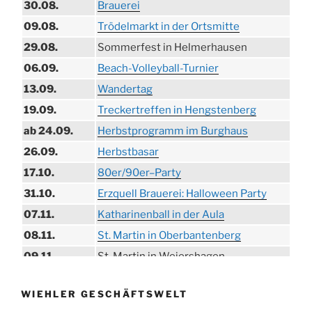
30.08.
Brauerei
09.08.
Trödelmarkt in der Ortsmitte
29.08.
Sommerfest in Helmerhausen
06.09.
Beach-Volleyball-Turnier
13.09.
Wandertag
19.09.
Treckertreffen in Hengstenberg
ab 24.09.
Herbstprogramm im Burghaus
26.09.
Herbstbasar
17.10.
80er/90er–Party
31.10.
Erzquell Brauerei: Halloween Party
07.11.
Katharinenball in der Aula
08.11.
St. Martin in Oberbantenberg
09.11.
St. Martin in Weiershagen
10.11.
St. Martin in Bielstein
WIEHLER GESCHÄFTSWELT
11.11.
„DÜX“ im Burghaus