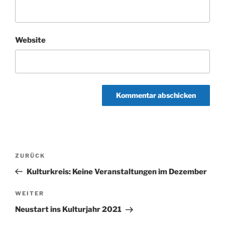
Website
Beitragsnavigation
Vorheriger
ZURÜCK
Beitrag
Kulturkreis: Keine Veranstaltungen im Dezember
Nächster
WEITER
Beitrag
Neustart ins Kulturjahr 2021