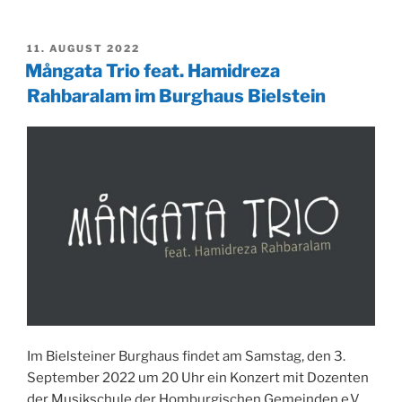
der
Tennisfreunde
VERÖFFENTLICHT
11. AUGUST 2022
Bielstein
AM
Mångata Trio feat. Hamidreza
weiterhin
Rahbaralam im Burghaus Bielstein
ungeschlagen“
Im Bielsteiner Burghaus findet am Samstag, den 3.
September 2022 um 20 Uhr ein Konzert mit Dozenten
der Musikschule der Homburgischen Gemeinden e.V.