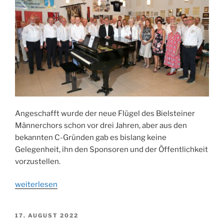
Angeschafft wurde der neue Flügel des Bielsteiner
Männerchors schon vor drei Jahren, aber aus den
bekannten C-Gründen gab es bislang keine
Gelegenheit, ihn den Sponsoren und der Öffentlichkeit
vorzustellen.
„Neuer
weiterlesen
Flügel
für
VERÖFFENTLICHT
17. AUGUST 2022
den
AM