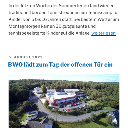
In der letzten Woche der Sommerferien fand wieder
traditionell bei den Tennisfreunden ein Tenniscamp für
Kinder von 5 bis 16 Jahren statt. Bei bestem Wetter am
Montagmorgen kamen 30 gutgelaunte und
„Tenniscamp
tennisbegeisterte Kinder auf die Anlage.
weiterlesen
2022
bei
den
VERÖFFENTLICHT
5. AUGUST 2022
Tennisfreunden
AM
BWO lädt zum Tag der offenen Tür ein
Bielstein“