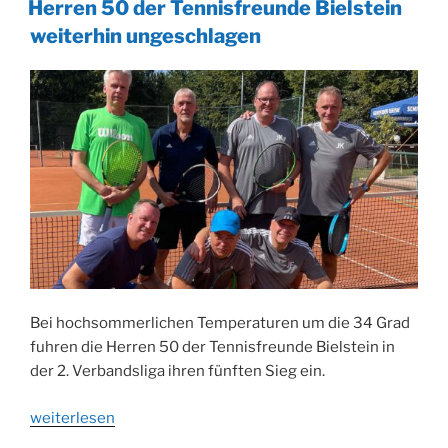
Herren 50 der Tennisfreunde Bielstein
Bielsteiner
weiterhin ungeschlagen
Männerchor“
Bei hochsommerlichen Temperaturen um die 34 Grad
fuhren die Herren 50 der Tennisfreunde Bielstein in
der 2. Verbandsliga ihren fünften Sieg ein.
„Herren
weiterlesen
50