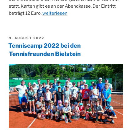
statt. Karten gibt es an der Abendkasse. Der Eintritt
„Mångata
beträgt 12 Euro.
weiterlesen
Trio
feat.
Hamidreza
VERÖFFENTLICHT
9. AUGUST 2022
Rahbaralam
AM
Tenniscamp 2022 bei den
im
Tennisfreunden Bielstein
Burghaus
Bielstein“