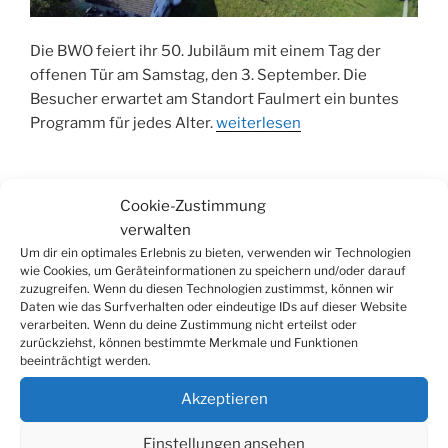
Die BWO feiert ihr 50. Jubiläum mit einem Tag der
offenen Tür am Samstag, den 3. September. Die
Besucher erwartet am Standort Faulmert ein buntes
„BWO
Programm für jedes Alter.
weiterlesen
lädt
zum
Tag
Cookie-Zustimmung
der
Seitennummerierung
Näch
verwalten
Seite
1
offenen
Seit
Um dir ein optimales Erlebnis zu bieten, verwenden wir Technologien
der
Tür
wie Cookies, um Geräteinformationen zu speichern und/oder darauf
Beiträge
zuzugreifen. Wenn du diesen Technologien zustimmst, können wir
ein“
Daten wie das Surfverhalten oder eindeutige IDs auf dieser Website
verarbeiten. Wenn du deine Zustimmung nicht erteilst oder
Suchen
Suche
zurückziehst, können bestimmte Merkmale und Funktionen
nach:
beeinträchtigt werden.
Akzeptieren
WERBUNG
Einstellungen ansehen