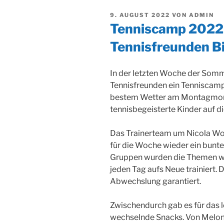
VERÖFFENTLICHT
9. AUGUST 2022
VON
ADMIN
AM
Tenniscamp 2022 
Tennisfreunden Bi
In der letzten Woche der Somme
Tennisfreunden ein Tenniscamp f
bestem Wetter am Montagmor
tennisbegeisterte Kinder auf d
Das Trainerteam um Nicola Woj
für die Woche wieder ein bunte
Gruppen wurden die Themen wie
jeden Tag aufs Neue trainiert.
Abwechslung garantiert.
Zwischendurch gab es für das 
wechselnde Snacks. Von Melon