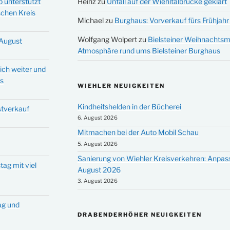
p unterstützt
Heinz
zu
Unfall auf der Wiehltalbrücke geklärt
schen Kreis
Michael
zu
Burghaus: Vorverkauf fürs Frühjahr 
Wolfgang Wolpert
zu
Bielsteiner Weihnachtsm
 August
Atmosphäre rund ums Bielsteiner Burghaus
ich weiter und
ms
WIEHLER NEUIGKEITEN
Kindheitshelden in der Bücherei
stverkauf
6. August 2026
Mitmachen bei der Auto Mobil Schau
5. August 2026
Sanierung von Wiehler Kreisverkehren: Anpas
tag mit viel
August 2026
3. August 2026
tag und
DRABENDERHÖHER NEUIGKEITEN