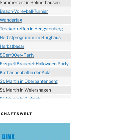
Sommerfest in Helmerhausen
Beach-Volleyball-Turnier
Wandertag
Treckertreffen in Hengstenberg
Herbstprogramm im Burghaus
Herbstbasar
80er/90er–Party
Erzquell Brauerei: Halloween Party
Katharinenball in der Aula
St. Martin in Oberbantenberg
St. Martin in Weiershagen
St. Martin in Bielstein
„DÜX“ im Burghaus
SCHÄFTSWELT
Proklamation der Tollitäten
Konzert Bielsteiner Männerchor
Volkstrauertag am Ehrenmal