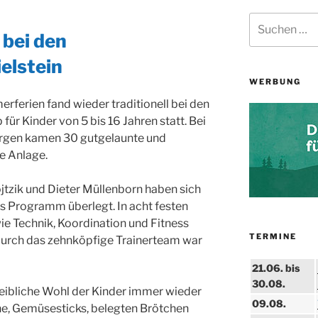
Suchen
nach:
bei den
elstein
WERBUNG
rferien fand wieder traditionell bei den
ür Kinder von 5 bis 16 Jahren statt. Bei
gen kamen 30 gutgelaunte und
ie Anlage.
tzik und Dieter Müllenborn haben sich
s Programm überlegt. In acht festen
 Technik, Koordination und Fitness
TERMINE
 Durch das zehnköpfige Trainerteam war
21.06. bis
30.08.
leibliche Wohl der Kinder immer wieder
09.08.
e, Gemüsesticks, belegten Brötchen