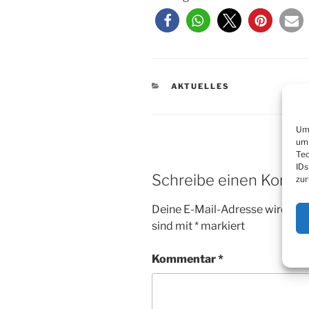
KATEGORIEN
AKTUELLES
Um 
um 
Tec
IDs
Schreibe einen Komm
zur
Deine E-Mail-Adresse wird nicht
sind mit
*
markiert
Kommentar
*