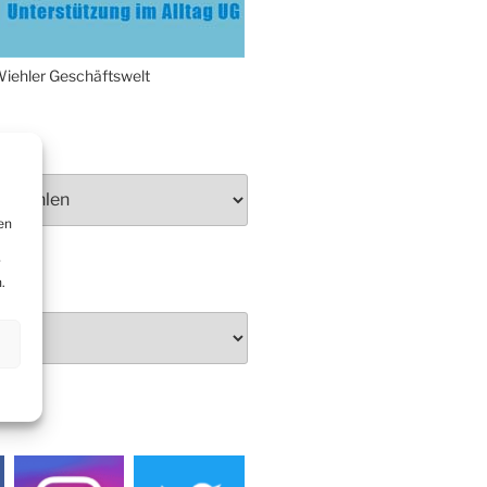
Anknipsfest an der
Oberbantenberger Kirche
Adventskonzert Frauenchor
iehler Geschäftswelt
Oberbantenberg
Burghaus im Advent
N
Adventsfeier im Ev. Gemeindehaus
Herbstprogramm Burghaus
Bielstein
en
Weihnachtsmarkt rund um die
Burg
r
.
DIEN