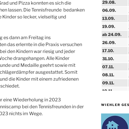
29.08.
Grad und Pizza konnten es sich die
hen lassen. Die Tennisfreunde bedanken
06.09.
e Kinder so lecker, vielseitig und
13.09.
19.09.
ab 24.09.
g es dann am Freitag ins
26.09.
en das erlernte in die Praxis versuchen
17.10.
ei den Kindern war riesig und jeder
 Woche drangehangen. Alle Kinder
31.10.
unde und Medaille geehrt sowie mit
07.11.
Schlägerdämpfer ausgestattet. Somit
08.11.
t und die Kinder mit einem zufriedenen
09.11.
schiedet.
10.11.
11.11.
für eine Wiederholung in 2023
WIEHLER GE
nniscamp bei den Tennisfreunden in der
14.11.
023 nichts im Wege.
15.11.
15.11.