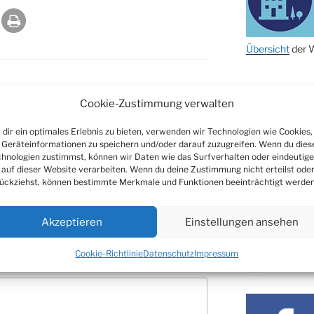
27.11.
29.11.
Übersicht
der W
ab 01.12.
NACHRICHTE
06.12.
Cookie-Zustimmung verwalten
24.09. bis
Nachrichten
10.12.
dir ein optimales Erlebnis zu bieten, verwenden wir Technologien wie Cookies,
Geräteinformationen zu speichern und/oder darauf zuzugreifen. Wenn du dies
19. u. 20.12.
hnologien zustimmst, können wir Daten wie das Surfverhalten oder eindeutige
 auf dieser Website verarbeiten. Wenn du deine Zustimmung nicht erteilst ode
entar
ARCHIV
ückziehst, können bestimmte Merkmale und Funktionen beeinträchtigt werden
Archiv
 veröffentlicht.
Erforderliche Felder
Akzeptieren
Einstellungen ansehen
Cookie-Richtlinie
Datenschutz
Impressum
SOZIALE ME