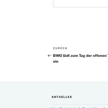
Beitragsnavigation
Vorheriger
ZURÜCK
Beitrag
BWO lädt zum Tag der offenen 
ein
AKTUELLES