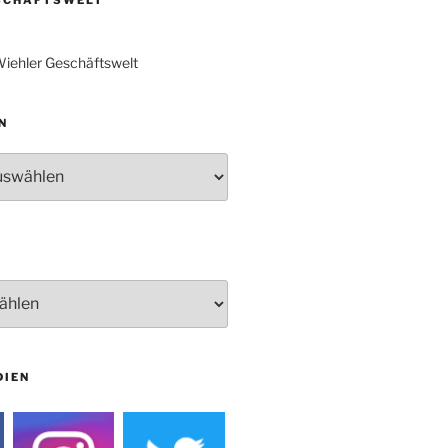
Proklamation der Tollitäten
Konzert Bielsteiner Männerchor
iehler Geschäftswelt
Volkstrauertag am Ehrenmal
Anknipsfest an der
Oberbantenberger Kirche
N
Adventskonzert Frauenchor
Oberbantenberg
Burghaus im Advent
Adventsfeier im Ev. Gemeindehaus
Herbstprogramm Burghaus
Bielstein
Weihnachtsmarkt rund um die
Burg
DIEN