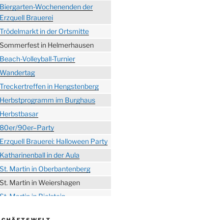
Biergarten-Wochenenden der
Erzquell Brauerei
Trödelmarkt in der Ortsmitte
Sommerfest in Helmerhausen
Beach-Volleyball-Turnier
Wandertag
Treckertreffen in Hengstenberg
Herbstprogramm im Burghaus
Herbstbasar
80er/90er–Party
Erzquell Brauerei: Halloween Party
Katharinenball in der Aula
St. Martin in Oberbantenberg
St. Martin in Weiershagen
St. Martin in Bielstein
„DÜX“ im Burghaus
SCHÄFTSWELT