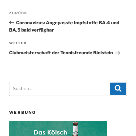
Beitragsnavigation
Vorheriger
ZURÜCK
Beitrag
Coronavirus: Angepasste Impfstoffe BA.4 und
BA.5 bald verfügbar
Nächster
WEITER
Beitrag
Clubmeisterschaft der Tennisfreunde Bielstein
Suchen
Suche
nach:
WERBUNG