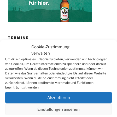
TERMINE
Cookie-Zustimmung
21.06. bis
Biergarten-Wochenenden der Erzquell
verwalten
30.08.
Brauerei
Um dir ein optimales Erlebnis zu bieten, verwenden wir Technologien
09.08.
Trödelmarkt in der Ortsmitte
wie Cookies, um Geräteinformationen zu speichern und/oder darauf
zuzugreifen. Wenn du diesen Technologien zustimmst, können wir
29.08.
Sommerfest in Helmerhausen
Daten wie das Surfverhalten oder eindeutige IDs auf dieser Website
verarbeiten. Wenn du deine Zustimmung nicht erteilst oder
06.09.
Beach-Volleyball-Turnier
zurückziehst, können bestimmte Merkmale und Funktionen
13.09.
Wandertag
beeinträchtigt werden.
19.09.
Treckertreffen in Hengstenberg
Akzeptieren
ab 24.09.
Herbstprogramm im Burghaus
Einstellungen ansehen
26.09.
Herbstbasar