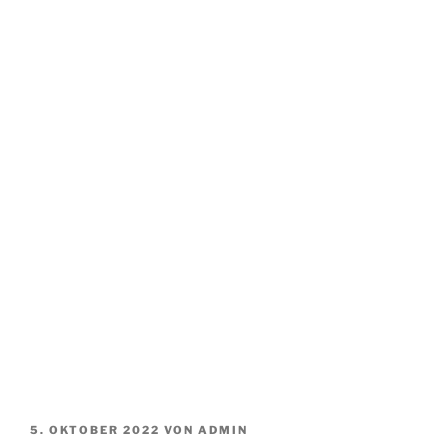
VERÖFFENTLICHT
5. OKTOBER 2022
VON
ADMIN
AM