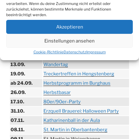
verarbeiten. Wenn du deine Zustimmung nicht erteilst oder
TERMINE
zurückziehst, können bestimmte Merkmale und Funktionen
beeinträchtigt werden.
21.06. bis
Biergarten-Wochenenden der Erzquell
Akzeptieren
30.08.
Brauerei
09.08.
Trödelmarkt in der Ortsmitte
Einstellungen ansehen
29.08.
Sommerfest in Helmerhausen
Cookie-Richtlinie
Datenschutz
Impressum
06.09.
Beach-Volleyball-Turnier
13.09.
Wandertag
19.09.
Treckertreffen in Hengstenberg
ab 24.09.
Herbstprogramm im Burghaus
26.09.
Herbstbasar
17.10.
80er/90er–Party
31.10.
Erzquell Brauerei: Halloween Party
07.11.
Katharinenball in der Aula
08.11.
St. Martin in Oberbantenberg
09.11.
St. Martin in Weiershagen