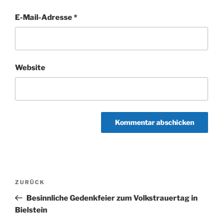
E-Mail-Adresse
*
Website
Beitragsnavigation
Vorheriger
ZURÜCK
Beitrag
Besinnliche Gedenkfeier zum Volkstrauertag in
Bielstein