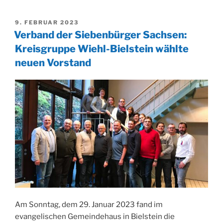
in
Bielstein:
VERÖFFENTLICHT
9. FEBRUAR 2023
450
AM
Verband der Siebenbürger Sachsen:
Kinder
Kreisgruppe Wiehl-Bielstein wählte
verwandelten
neuen Vorstand
die
Aula
in
Bielstein
in
eine
bunte
Märchen-
und
Abenteuerwelt“
Am Sonntag, dem 29. Januar 2023 fand im
evangelischen Gemeindehaus in Bielstein die