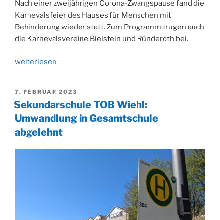
Nach einer zweijährigen Corona-Zwangspause fand die
Karnevalsfeier des Hauses für Menschen mit
Behinderung wieder statt. Zum Programm trugen auch
die Karnevalsvereine Bielstein und Ründeroth bei.
„Maskenball
weiterlesen
im
HBW
VERÖFFENTLICHT
7. FEBRUAR 2023
Wiehl“
AM
Sekundarschule TOB Wiehl:
Umwandlung in Gesamtschule
abgelehnt