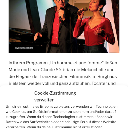
In ihrem Programm „Un homme et une femme“ ließen
Marie und Jean-Claude Séférian die Melancholie und
die Eleganz der französischen Filmmusik im Burghaus
Bielstein wieder voll und ganz aufblühen. Tochter und
Vater präsentierten Musik, die Sehnsucht nach
Cookie-Zustimmung
Vergangenem weckt und gleichzeitig das ewig
verwalten
währende Thema der zwischenmenschlichen
Um dir ein optimales Erlebnis zu bieten, verwenden wir Technologien
Beziehungen zum Klingen bringt.
wie Cookies, um Geräteinformationen zu speichern und/oder darauf
zuzugreifen. Wenn du diesen Technologien zustimmst, können wir
Daten wie das Surfverhalten oder eindeutige IDs auf dieser Website
„Melancholische
weiterlesen
verarbeiten. Wenn du deine Zustimmung nicht erteilst oder