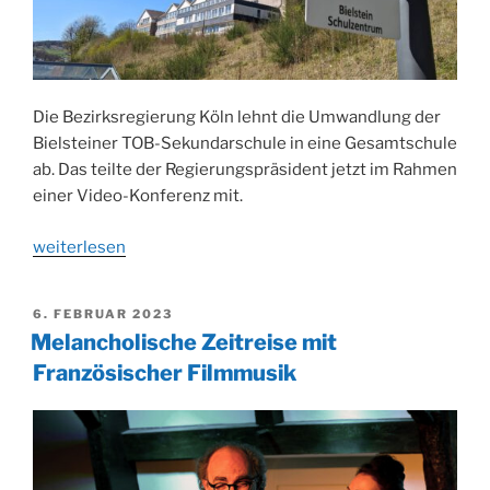
Die Bezirksregierung Köln lehnt die Umwandlung der
Bielsteiner TOB-Sekundarschule in eine Gesamtschule
ab. Das teilte der Regierungspräsident jetzt im Rahmen
einer Video-Konferenz mit.
„Sekundarschule
weiterlesen
TOB
Wiehl:
VERÖFFENTLICHT
6. FEBRUAR 2023
Umwandlung
AM
Melancholische Zeitreise mit
in
Französischer Filmmusik
Gesamtschule
abgelehnt“