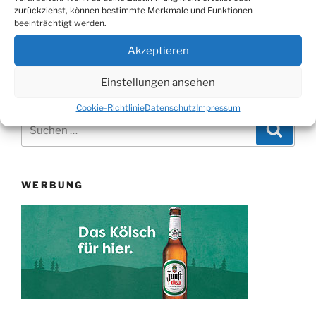
Zeitreise
zurückziehst, können bestimmte Merkmale und Funktionen
mit
beeinträchtigt werden.
Französischer
Seitennummerierung
Vorherige
Näch
Akzeptieren
Seite
2
Filmmusik“
Seite
Seit
der
Einstellungen ansehen
Beiträge
Cookie-Richtlinie
Datenschutz
Impressum
Suchen
Suche
nach:
WERBUNG