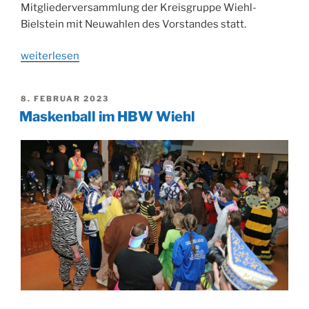
Mitgliederversammlung der Kreisgruppe Wiehl-
Bielstein mit Neuwahlen des Vorstandes statt.
„Verband
weiterlesen
der
Siebenbürger
VERÖFFENTLICHT
8. FEBRUAR 2023
Sachsen:
AM
Maskenball im HBW Wiehl
Kreisgruppe
Wiehl-
Bielstein
wählte
neuen
Vorstand“