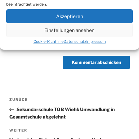
beeinträchtigt werden.
Akzeptieren
Website
Einstellungen ansehen
Cookie-Richtlinie
Datenschutz
Impressum
Beitragsnavigation
Vorheriger
ZURÜCK
Beitrag
Sekundarschule TOB Wiehl: Umwandlung in
Gesamtschule abgelehnt
Nächster
WEITER
Beitrag