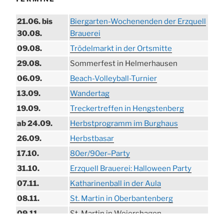
21.06. bis
Biergarten-Wochenenden der Erzquell
30.08.
Brauerei
09.08.
Trödelmarkt in der Ortsmitte
29.08.
Sommerfest in Helmerhausen
06.09.
Beach-Volleyball-Turnier
13.09.
Wandertag
19.09.
Treckertreffen in Hengstenberg
ab 24.09.
Herbstprogramm im Burghaus
26.09.
Herbstbasar
17.10.
80er/90er–Party
31.10.
Erzquell Brauerei: Halloween Party
07.11.
Katharinenball in der Aula
08.11.
St. Martin in Oberbantenberg
09.11.
St. Martin in Weiershagen