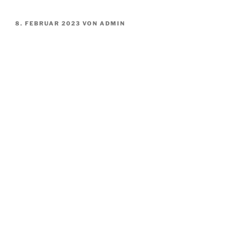
VERÖFFENTLICHT
8. FEBRUAR 2023
VON
ADMIN
AM