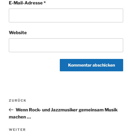
E-Mail-Adresse
*
Website
Beitragsnavigation
Vorheriger
ZURÜCK
Beitrag
Wenn Rock- und Jazzmusiker gemeinsam Musik
machen …
Nächster
WEITER