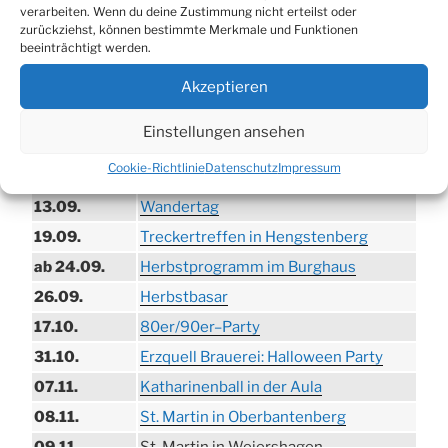
verarbeiten. Wenn du deine Zustimmung nicht erteilst oder
TERMINE
zurückziehst, können bestimmte Merkmale und Funktionen
beeinträchtigt werden.
21.06. bis
Biergarten-Wochenenden der Erzquell
Akzeptieren
30.08.
Brauerei
09.08.
Trödelmarkt in der Ortsmitte
Einstellungen ansehen
29.08.
Sommerfest in Helmerhausen
Cookie-Richtlinie
Datenschutz
Impressum
06.09.
Beach-Volleyball-Turnier
13.09.
Wandertag
19.09.
Treckertreffen in Hengstenberg
ab 24.09.
Herbstprogramm im Burghaus
26.09.
Herbstbasar
17.10.
80er/90er–Party
31.10.
Erzquell Brauerei: Halloween Party
07.11.
Katharinenball in der Aula
08.11.
St. Martin in Oberbantenberg
09.11.
St. Martin in Weiershagen