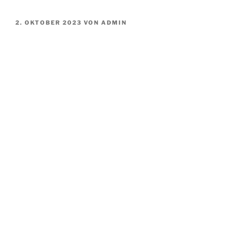
VERÖFFENTLICHT
2. OKTOBER 2023
VON
ADMIN
AM