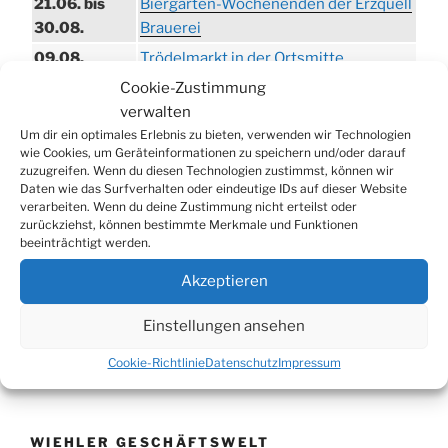
21.06. bis
Biergarten-Wochenenden der Erzquell
30.08.
Brauerei
09.08.
Trödelmarkt in der Ortsmitte
Cookie-Zustimmung
29.08.
Sommerfest in Helmerhausen
verwalten
06.09.
Beach-Volleyball-Turnier
Um dir ein optimales Erlebnis zu bieten, verwenden wir Technologien
13.09.
Wandertag
wie Cookies, um Geräteinformationen zu speichern und/oder darauf
zuzugreifen. Wenn du diesen Technologien zustimmst, können wir
19.09.
Treckertreffen in Hengstenberg
Daten wie das Surfverhalten oder eindeutige IDs auf dieser Website
verarbeiten. Wenn du deine Zustimmung nicht erteilst oder
ab 24.09.
Herbstprogramm im Burghaus
zurückziehst, können bestimmte Merkmale und Funktionen
26.09.
Herbstbasar
beeinträchtigt werden.
17.10.
80er/90er–Party
Akzeptieren
31.10.
Erzquell Brauerei: Halloween Party
Einstellungen ansehen
07.11.
Katharinenball in der Aula
08.11.
St. Martin in Oberbantenberg
Cookie-Richtlinie
Datenschutz
Impressum
09.11.
St. Martin in Weiershagen
10.11.
St. Martin in Bielstein
WIEHLER GESCHÄFTSWELT
11.11.
„DÜX“ im Burghaus