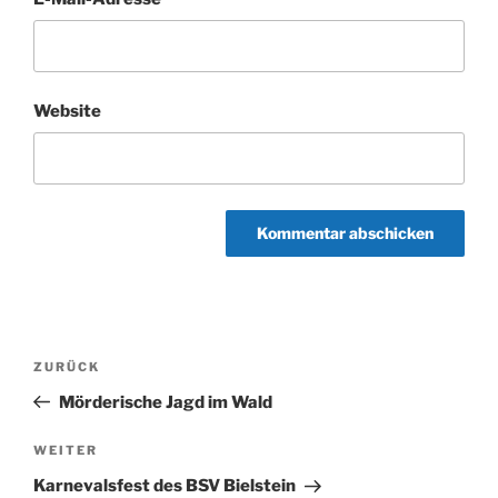
Website
Beitragsnavigation
Vorheriger
ZURÜCK
Beitrag
Mörderische Jagd im Wald
Nächster
WEITER
Beitrag
Karnevalsfest des BSV Bielstein