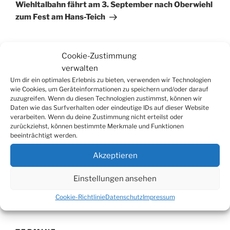
Beitrag
Wiehltalbahn fährt am 3. September nach Oberwiehl
zum Fest am Hans-Teich
Cookie-Zustimmung
verwalten
Suchen
Suche
Um dir ein optimales Erlebnis zu bieten, verwenden wir Technologien
nach:
wie Cookies, um Geräteinformationen zu speichern und/oder darauf
zuzugreifen. Wenn du diesen Technologien zustimmst, können wir
Daten wie das Surfverhalten oder eindeutige IDs auf dieser Website
verarbeiten. Wenn du deine Zustimmung nicht erteilst oder
WERBUNG
zurückziehst, können bestimmte Merkmale und Funktionen
beeinträchtigt werden.
Akzeptieren
Einstellungen ansehen
Cookie-Richtlinie
Datenschutz
Impressum