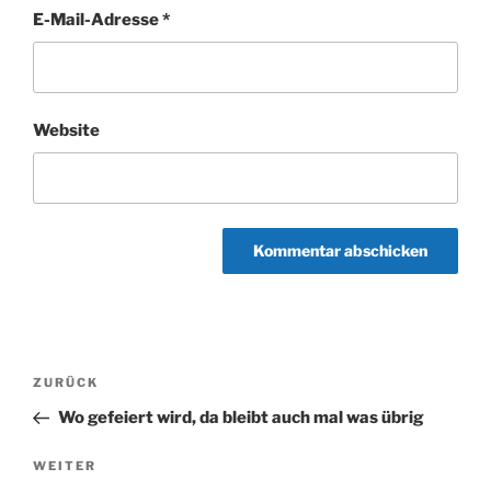
E-Mail-Adresse
*
Website
Beitragsnavigation
Vorheriger
ZURÜCK
Beitrag
Wo gefeiert wird, da bleibt auch mal was übrig
Nächster
WEITER