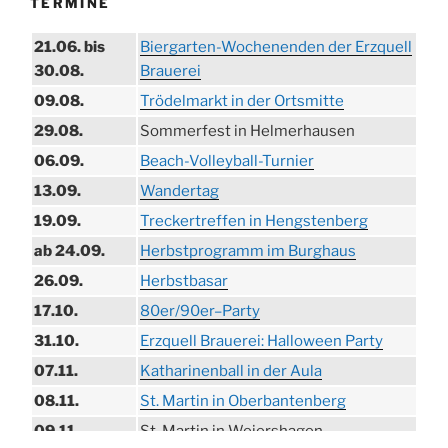
TERMINE
21.06. bis
Biergarten-Wochenenden der Erzquell
30.08.
Brauerei
09.08.
Trödelmarkt in der Ortsmitte
29.08.
Sommerfest in Helmerhausen
06.09.
Beach-Volleyball-Turnier
13.09.
Wandertag
19.09.
Treckertreffen in Hengstenberg
ab 24.09.
Herbstprogramm im Burghaus
26.09.
Herbstbasar
17.10.
80er/90er–Party
31.10.
Erzquell Brauerei: Halloween Party
07.11.
Katharinenball in der Aula
08.11.
St. Martin in Oberbantenberg
09.11.
St. Martin in Weiershagen