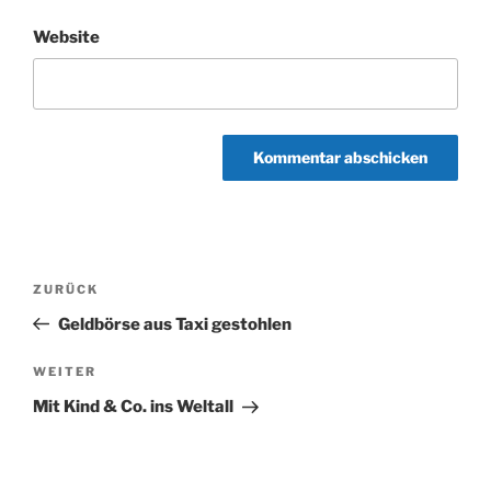
Website
Beitragsnavigation
Vorheriger
ZURÜCK
Beitrag
Geldbörse aus Taxi gestohlen
Nächster
WEITER
Beitrag
Mit Kind & Co. ins Weltall