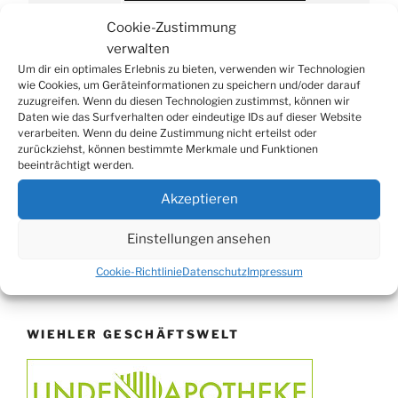
29.08.
Sommerfest in Helmerhausen
Cookie-Zustimmung
06.09.
Beach-Volleyball-Turnier
verwalten
Um dir ein optimales Erlebnis zu bieten, verwenden wir Technologien
13.09.
Wandertag
wie Cookies, um Geräteinformationen zu speichern und/oder darauf
19.09.
Treckertreffen in Hengstenberg
zuzugreifen. Wenn du diesen Technologien zustimmst, können wir
Daten wie das Surfverhalten oder eindeutige IDs auf dieser Website
ab 24.09.
Herbstprogramm im Burghaus
verarbeiten. Wenn du deine Zustimmung nicht erteilst oder
zurückziehst, können bestimmte Merkmale und Funktionen
26.09.
Herbstbasar
beeinträchtigt werden.
17.10.
80er/90er–Party
Akzeptieren
31.10.
Erzquell Brauerei: Halloween Party
07.11.
Katharinenball in der Aula
Einstellungen ansehen
08.11.
St. Martin in Oberbantenberg
Cookie-Richtlinie
Datenschutz
Impressum
09.11.
St. Martin in Weiershagen
10.11.
St. Martin in Bielstein
WIEHLER GESCHÄFTSWELT
11.11.
„DÜX“ im Burghaus
14.11.
Proklamation der Tollitäten
15.11.
Konzert Bielsteiner Männerchor