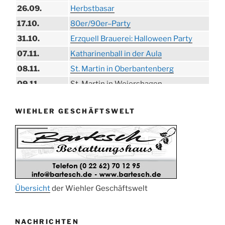
26.09.
Herbstbasar
17.10.
80er/90er–Party
31.10.
Erzquell Brauerei: Halloween Party
07.11.
Katharinenball in der Aula
08.11.
St. Martin in Oberbantenberg
09.11.
St. Martin in Weiershagen
10.11.
St. Martin in Bielstein
WIEHLER GESCHÄFTSWELT
11.11.
„DÜX“ im Burghaus
14.11.
Proklamation der Tollitäten
15.11.
Konzert Bielsteiner Männerchor
15.11.
Volkstrauertag am Ehrenmal
Anknipsfest an der Oberbantenberger
27.11.
Kirche
Übersicht
der Wiehler Geschäftswelt
Adventskonzert Frauenchor
29.11.
Oberbantenberg
NACHRICHTEN