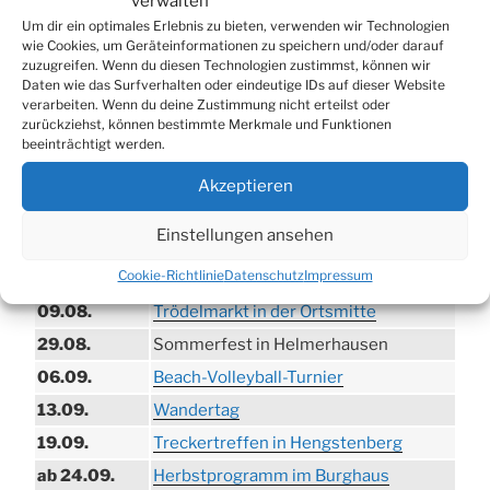
verwalten
Um dir ein optimales Erlebnis zu bieten, verwenden wir Technologien
wie Cookies, um Geräteinformationen zu speichern und/oder darauf
zuzugreifen. Wenn du diesen Technologien zustimmst, können wir
Daten wie das Surfverhalten oder eindeutige IDs auf dieser Website
verarbeiten. Wenn du deine Zustimmung nicht erteilst oder
zurückziehst, können bestimmte Merkmale und Funktionen
beeinträchtigt werden.
Akzeptieren
TERMINE
Einstellungen ansehen
21.06. bis
Biergarten-Wochenenden der Erzquell
Cookie-Richtlinie
Datenschutz
Impressum
30.08.
Brauerei
09.08.
Trödelmarkt in der Ortsmitte
29.08.
Sommerfest in Helmerhausen
06.09.
Beach-Volleyball-Turnier
13.09.
Wandertag
19.09.
Treckertreffen in Hengstenberg
ab 24.09.
Herbstprogramm im Burghaus