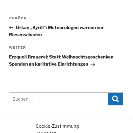
Beitragsnavigation
Vorheriger
ZURÜCK
Beitrag
Orkan „Kyrill“: Meteorologen warnen vor
Riesenschäden
Nächster
WEITER
Beitrag
Erzquell Brauerei: Statt Weihnachtsgeschenken
Spenden an karitative Einrichtungen
Suchen
Suche
nach:
WERBUNG
Cookie-Zustimmung