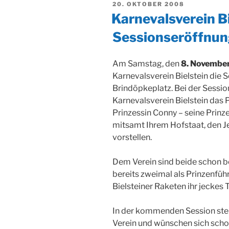
VERÖFFENTLICHT
20. OKTOBER 2008
AM
Karnevalsverein Bi
Sessionseröffnu
Am Samstag, den
8. Novembe
Karnevalsverein Bielstein die S
Brindöpkeplatz. Bei der Sessi
Karnevalsverein Bielstein das 
Prinzessin Conny – seine Prinz
mitsamt Ihrem Hofstaat, den J
vorstellen.
Dem Verein sind beide schon b
bereits zweimal als Prinzenfüh
Bielsteiner Raketen ihr jeckes
In der kommenden Session ste
Verein und wünschen sich scho