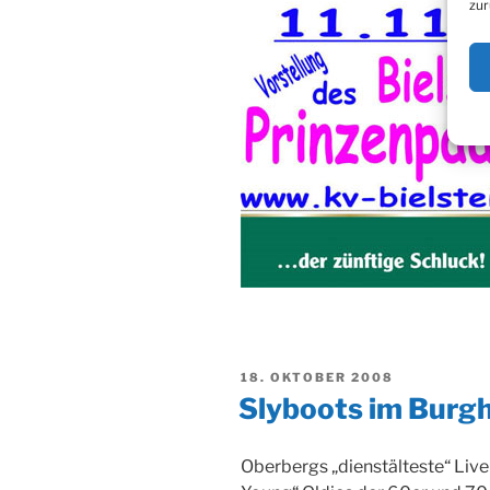
zur
VERÖFFENTLICHT
18. OKTOBER 2008
AM
Slyboots im Burg
Oberbergs „dienstälteste“ Liv