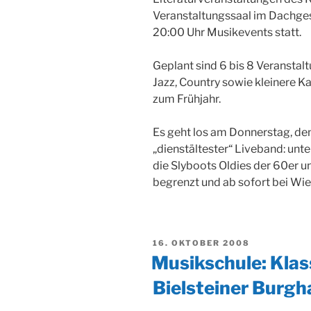
Veranstaltungssaal im Dachge
20:00 Uhr Musikevents statt.
Geplant sind 6 bis 8 Veranstal
Jazz, Country sowie kleinere 
zum Frühjahr.
Es geht los am Donnerstag, de
„dienstältester“ Liveband: unt
die Slyboots Oldies der 60er u
begrenzt und ab sofort bei Wie
VERÖFFENTLICHT
16. OKTOBER 2008
AM
Musikschule: Klas
Bielsteiner Burgh