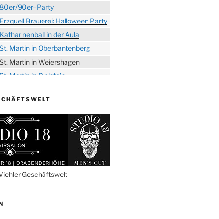
80er/90er–Party
Erzquell Brauerei: Halloween Party
Katharinenball in der Aula
St. Martin in Oberbantenberg
St. Martin in Weiershagen
St. Martin in Bielstein
„DÜX“ im Burghaus
SCHÄFTSWELT
Proklamation der Tollitäten
Konzert Bielsteiner Männerchor
Volkstrauertag am Ehrenmal
Anknipsfest an der
Oberbantenberger Kirche
Adventskonzert Frauenchor
iehler Geschäftswelt
Oberbantenberg
Burghaus im Advent
N
Adventsfeier im Ev. Gemeindehaus