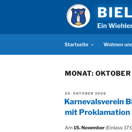
Zum
BIE
Inhalt
springen
Ein Wiehle
Startseite
Wohnen und
MONAT:
OKTOBER
VERÖFFENTLICHT
20. OKTOBER 2008
AM
Karnevalsverein B
mit Proklamation
Am
15. November
(Einlass: 17: