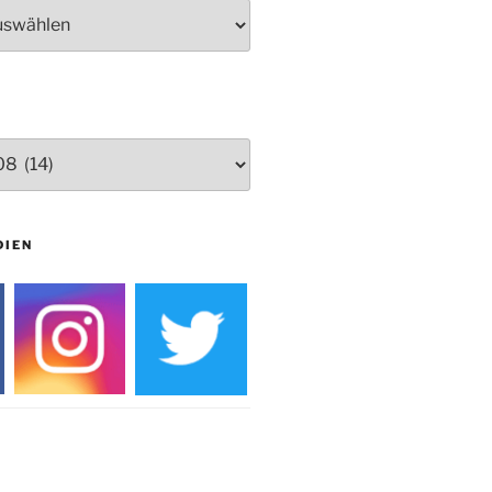
Herbstprogramm Burghaus
Bielstein
Weihnachtsmarkt rund um die
Burg
DIEN