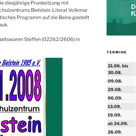
ie diesjährige Prunksitzung mit
chulzentrums Bielstein. Literat Volkmar
tisches Programm auf die Beine gestellt
auk.
shaltswaren Steffen (02262/2606) in
TERMINE
21.06. bis
30.08.
09.08.
29.08.
06.09.
13.09.
19.09.
ab 24.09.
26.09.