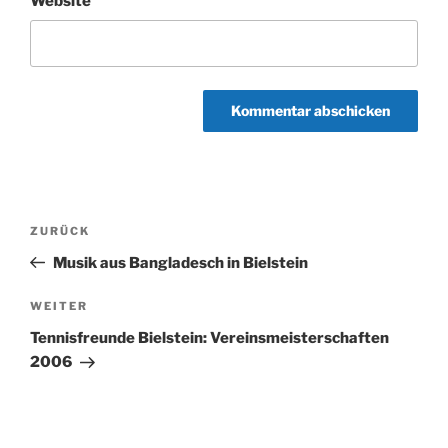
Website
Beitragsnavigation
Vorheriger
ZURÜCK
Beitrag
Musik aus Bangladesch in Bielstein
Nächster
WEITER
Beitrag
Tennisfreunde Bielstein: Vereinsmeisterschaften
2006