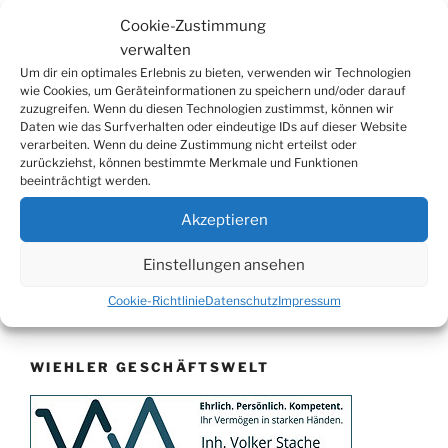
29.08.
Sommerfest in Helmerhausen
Cookie-Zustimmung
06.09.
Beach-Volleyball-Turnier
verwalten
13.09.
Wandertag
Um dir ein optimales Erlebnis zu bieten, verwenden wir Technologien
wie Cookies, um Geräteinformationen zu speichern und/oder darauf
19.09.
Treckertreffen in Hengstenberg
zuzugreifen. Wenn du diesen Technologien zustimmst, können wir
Daten wie das Surfverhalten oder eindeutige IDs auf dieser Website
ab 24.09.
Herbstprogramm im Burghaus
verarbeiten. Wenn du deine Zustimmung nicht erteilst oder
26.09.
Herbstbasar
zurückziehst, können bestimmte Merkmale und Funktionen
beeinträchtigt werden.
17.10.
80er/90er–Party
Akzeptieren
31.10.
Erzquell Brauerei: Halloween Party
07.11.
Katharinenball in der Aula
Einstellungen ansehen
08.11.
St. Martin in Oberbantenberg
Cookie-Richtlinie
Datenschutz
Impressum
09.11.
St. Martin in Weiershagen
10.11.
St. Martin in Bielstein
WIEHLER GESCHÄFTSWELT
11.11.
„DÜX“ im Burghaus
14.11.
Proklamation der Tollitäten
15.11.
Konzert Bielsteiner Männerchor