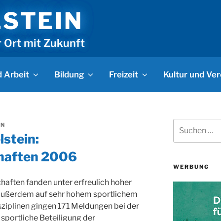
LSTEIN
r Ort mit Zukunft
 Arbeit
Bildung
Freizeit
Kultur und Ver
Suchen
IN
nach:
lstein:
haften 2006
WERBUNG
haften fanden unter erfreulich hoher
 außerdem auf sehr hohem sportlichem
sziplinen gingen 171 Meldungen bei der
e sportliche Beteiligung der