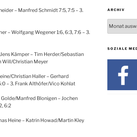
neider – Manfred Schmidt 7:5, 7:5 – 3.
ARCHIV
Archiv
er – Wolfgang Wegener 1:6, 6:3, 7:6 – 3.
SOZIALE ME
/Jens Kämper – Tim Herder/Sebastian
ph Will/Christian Meyer
ine/Christian Haller – Gerhard
0 – 3. Frank Althöfer/Vico Kohlat
n Golde/Manfred Blonigen – Jochen
2, 6:2
mas Heine – Katrin Howad/Martin Kley