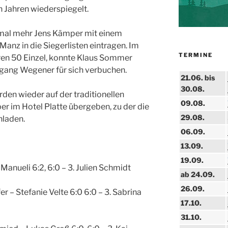
n Jahren wiederspiegelt.
nmal mehr Jens Kämper mit einem
anz in die Siegerlisten eintragen. Im
TERMINE
ren 50 Einzel, konnte Klaus Sommer
fgang Wegener für sich verbuchen.
21.06. bis
30.08.
den wieder auf der traditionellen
09.08.
r im Hotel Platte übergeben, zu der die
29.08.
nladen.
06.09.
13.09.
19.09.
 Manueli 6:2, 6:0 – 3. Julien Schmidt
ab 24.09.
26.09.
er – Stefanie Velte 6:0 6:0 – 3. Sabrina
17.10.
31.10.