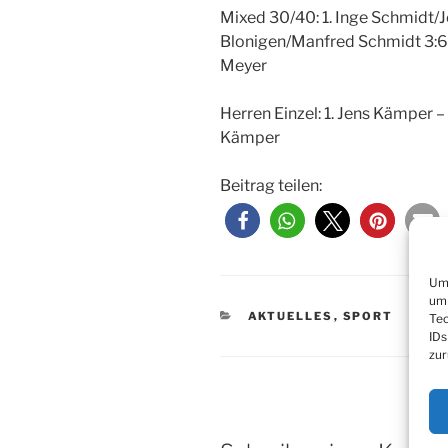
Mixed 30/40: 1. Inge Schmidt/
Blonigen/Manfred Schmidt 3:6, 
Meyer
Herren Einzel: 1. Jens Kämper –
Kämper
Beitrag teilen:
Um 
um 
KATEGORIEN
AKTUELLES
,
SPORT
Tec
IDs
zur