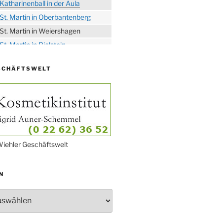
Katharinenball in der Aula
St. Martin in Oberbantenberg
St. Martin in Weiershagen
St. Martin in Bielstein
„DÜX“ im Burghaus
SCHÄFTSWELT
Proklamation der Tollitäten
Konzert Bielsteiner Männerchor
Volkstrauertag am Ehrenmal
Anknipsfest an der
Oberbantenberger Kirche
Adventskonzert Frauenchor
iehler Geschäftswelt
Oberbantenberg
Burghaus im Advent
N
Adventsfeier im Ev. Gemeindehaus
Herbstprogramm Burghaus
Bielstein
Weihnachtsmarkt rund um die