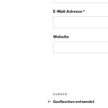
E-Mail-Adresse
*
Website
Beitragsnavigation
Vorheriger
ZURÜCK
Beitrag
Gasflaschen entwendet