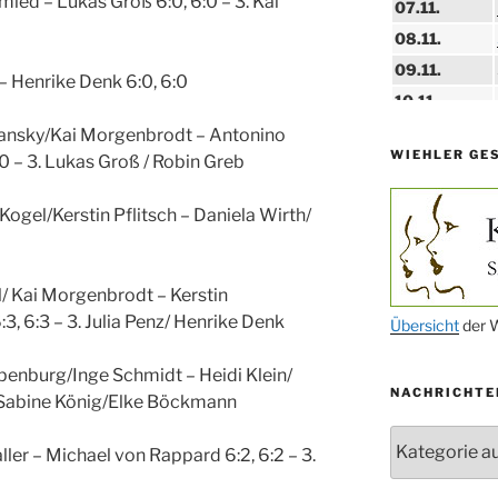
hmied – Lukas Groß 6:0, 6:0 – 3. Kai
07.11.
08.11.
09.11.
z – Henrike Denk 6:0, 6:0
10.11.
11.11.
olansky/Kai Morgenbrodt – Antonino
WIEHLER GE
:0 – 3. Lukas Groß / Robin Greb
14.11.
15.11.
 Kogel/Kerstin Pflitsch – Daniela Wirth/
15.11.
27.11.
l/ Kai Morgenbrodt – Kerstin
:3, 6:3 – 3. Julia Penz/ Henrike Denk
29.11.
Übersicht
der W
ab 01.12.
penburg/Inge Schmidt – Heidi Klein/
NACHRICHTE
06.12.
3. Sabine König/Elke Böckmann
24.09. bis
Nachrichten
10.12.
aller – Michael von Rappard 6:2, 6:2 – 3.
19. u. 20.12.