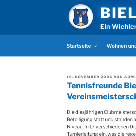
Zum
BIE
Inhalt
springen
Ein Wiehle
Startseite
Wohnen und
VERÖFFENTLICHT
16. NOVEMBER 2006
VON
ADM
AM
Tennisfreunde Bie
Vereinsmeistersc
Die diesjährigen Clubmeistersc
Beteiligung statt und standen
Niveau. In 17 verschiedenen Di
Turnierleitung ein, was die reg