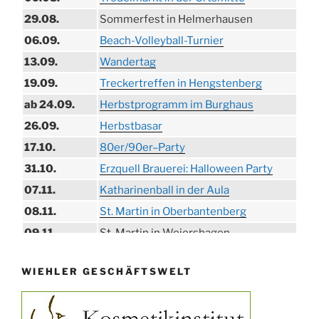
29.08.
Sommerfest in Helmerhausen
06.09.
Beach-Volleyball-Turnier
13.09.
Wandertag
19.09.
Treckertreffen in Hengstenberg
ab 24.09.
Herbstprogramm im Burghaus
26.09.
Herbstbasar
17.10.
80er/90er–Party
31.10.
Erzquell Brauerei: Halloween Party
07.11.
Katharinenball in der Aula
08.11.
St. Martin in Oberbantenberg
09.11.
St. Martin in Weiershagen
10.11.
St. Martin in Bielstein
WIEHLER GESCHÄFTSWELT
11.11.
„DÜX“ im Burghaus
14.11.
Proklamation der Tollitäten
15.11.
Konzert Bielsteiner Männerchor