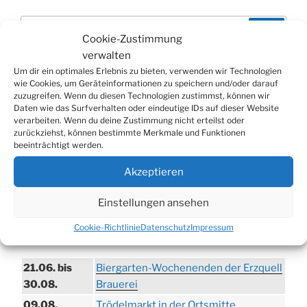
Suchen
Suche
Cookie-Zustimmung
nach:
verwalten
Um dir ein optimales Erlebnis zu bieten, verwenden wir Technologien
wie Cookies, um Geräteinformationen zu speichern und/oder darauf
WERBUNG
zuzugreifen. Wenn du diesen Technologien zustimmst, können wir
Daten wie das Surfverhalten oder eindeutige IDs auf dieser Website
verarbeiten. Wenn du deine Zustimmung nicht erteilst oder
zurückziehst, können bestimmte Merkmale und Funktionen
beeinträchtigt werden.
Akzeptieren
Einstellungen ansehen
Cookie-Richtlinie
Datenschutz
Impressum
TERMINE
21.06. bis
Biergarten-Wochenenden der Erzquell
30.08.
Brauerei
09.08.
Trödelmarkt in der Ortsmitte