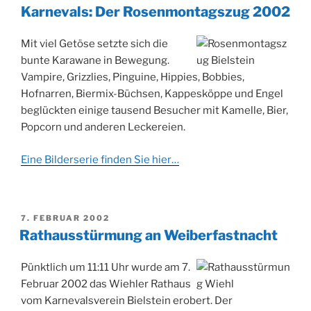
Karnevals: Der Rosenmontagszug 2002
Mit viel Getöse setzte sich die
bunte Karawane in Bewegung.
Vampire, Grizzlies, Pinguine, Hippies, Bobbies,
Hofnarren, Biermix-Büchsen, Kappesköppe und Engel
beglückten einige tausend Besucher mit Kamelle, Bier,
Popcorn und anderen Leckereien.
Eine Bilderserie finden Sie hier…
VERÖFFENTLICHT
7. FEBRUAR 2002
AM
Rathausstürmung an Weiberfastnacht
Pünktlich um 11:11 Uhr wurde am 7.
Februar 2002 das Wiehler Rathaus
vom Karnevalsverein Bielstein erobert. Der